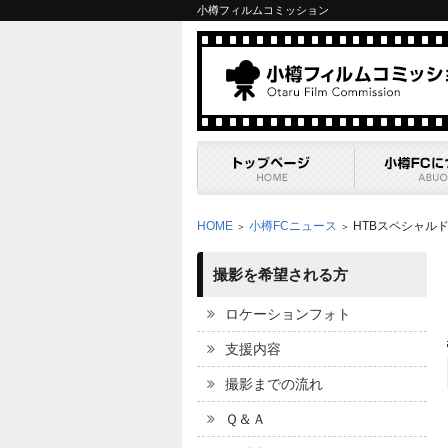
小樽フィルムコミッション
HOME
小樽FCニュース
HTBスペシャル
＞
＞
撮影を希望される方
ロケーションフォト
支援内容
撮影までの流れ
Ｑ＆Ａ