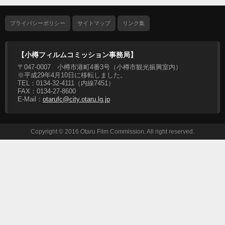
プライバシーポリシー
サイトマップ
リンク集
【小樽フィルムコミッション事務局】
〒047-0007 小樽市港町4番3号（小樽市観光振興室内）
※平成29年4月10日に移転しました。
TEL：0134-32-4111（内線7451）
FAX：0134-27-8600
E-Mail：
otarufc@city.otaru.lg.jp
Copyright © 2016 Otaru Film Commission. All right reserved.