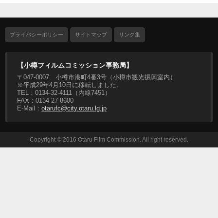
プライバシーポリシー
サイトマップ
リンク集
【小樽フィルムコミッション事務局】
〒047-0007 小樽市港町4番3号（小樽市観光振興室内）
※平成29年4月10日に移転しました。
TEL：0134-32-4111（内線7451）
FAX：0134-27-8600
E-Mail：
otarufc@city.otaru.lg.jp
Copyright © 2016 Otaru Film Commission. All right reserved.