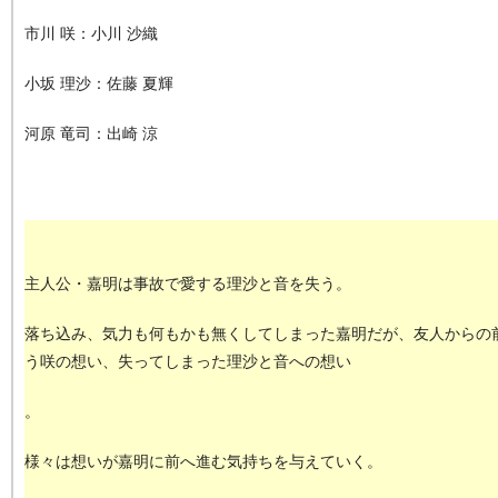
市川 咲：小川 沙織
小坂 理沙：佐藤 夏輝
河原 竜司：出崎 涼
主人公・嘉明は事故で愛する理沙と音を失う。
落ち込み、気力も何もかも無くしてしまった嘉明だが、友人からの
う咲の想い、失ってしまった理沙と音への想い
。
様々は想いが嘉明に前へ進む気持ちを与えていく。