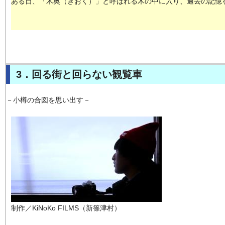
ある日、「木奥（きおく）」と呼ばれる木の中に入り、過去の記憶
3．回る街と回らない観覧車
－小樽の合図を思い出す－
制作／KiNoKo FILMS（新篠津村）