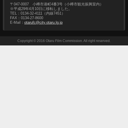
〒047-0007 小樽市港町4番3号（小樽市観光振興室内）
※平成29年4月10日に移転しました。
TEL：0134-32-4111（内線7451）
FAX：0134-27-8600
E-Mail：
otarufc@city.otaru.lg.jp
Copyright © 2016 Otaru Film Commission. All right reserved.