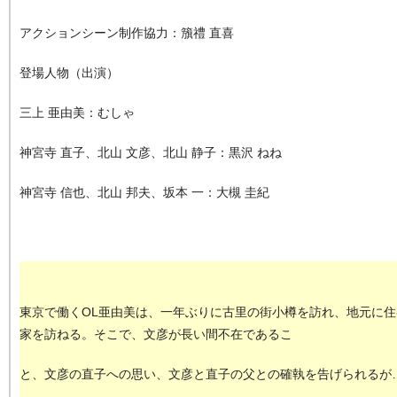
アクションシーン制作協力：籏禮 直喜
登場人物（出演）
三上 亜由美：むしゃ
神宮寺 直子、北山 文彦、北山 静子：黒沢 ねね
神宮寺 信也、北山 邦夫、坂本 一：大槻 圭紀
東京で働くOL亜由美は、一年ぶりに古里の街小樽を訪れ、地元に
家を訪ねる。そこで、文彦が長い間不在であるこ
と、文彦の直子への思い、文彦と直子の父との確執を告げられるが