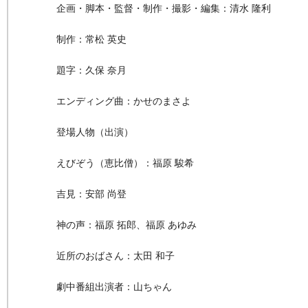
企画・脚本・監督・制作・撮影・編集：清水 隆利
制作：常松 英史
題字：久保 奈月
エンディング曲：かせのまさよ
登場人物（出演）
えびぞう（恵比僧）：福原 駿希
吉見：安部 尚登
神の声：福原 拓郎、福原 あゆみ
近所のおばさん：太田 和子
劇中番組出演者：山ちゃん