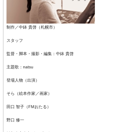
制作／中鉢 貴啓（札幌市）
スタッフ
監督・脚本・撮影・編集：中鉢 貴啓
主題歌：natsu
登場人物（出演）
そら（絵本作家／画家）
田口 智子（FMおたる）
野口 修一