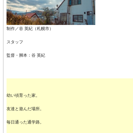
制作／谷 英紀（札幌市）
スタッフ
監督・脚本：谷 英紀
幼い頃育った家。
友達と遊んだ場所。
毎日通った通学路。