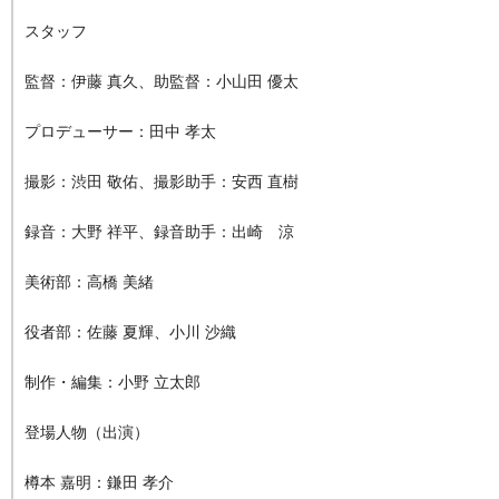
スタッフ
監督：伊藤 真久、助監督：小山田 優太
プロデューサー：田中 孝太
撮影：渋田 敬佑、撮影助手：安西 直樹
録音：大野 祥平、録音助手：出崎 涼
美術部：高橋 美緒
役者部：佐藤 夏輝、小川 沙織
制作・編集：小野 立太郎
登場人物（出演）
樽本 嘉明：鎌田 孝介