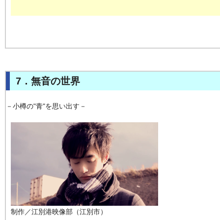
7．無音の世界
－小樽の"青"を思い出す－
制作／江別港映像部（江別市）