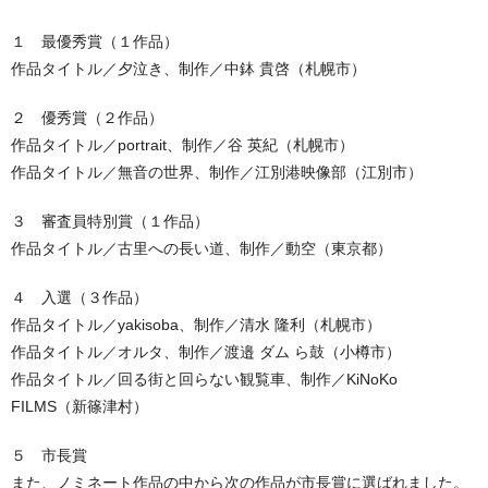
１ 最優秀賞（１作品）
作品タイトル／
夕泣き
、制作／
中鉢 貴啓
（札幌市）
２ 優秀賞（２作品）
作品タイトル／
portrait
、制作／
谷 英紀
（札幌市）
作品タイトル／
無音の世界
、制作／
江別港映像部
（江別市）
３ 審査員特別賞（１作品）
作品タイトル／
古里への長い道
、制作／
動空
（東京都）
４ 入選（３作品）
作品タイトル／
yakisoba
、制作／
清水 隆利
（札幌市）
作品タイトル／
オルタ
、制作／
渡邉 ダム ら鼓
（小樽市）
作品タイトル／
回る街と回らない観覧車
、制作／
KiNoKo
FILMS
（新篠津村）
５ 市長賞
また、ノミネート作品の中から次の作品が市長賞に選ばれました。