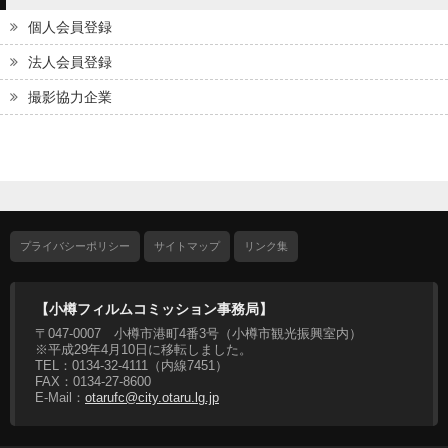
個人会員登録
法人会員登録
撮影協力企業
プライバシーポリシー
サイトマップ
リンク集
【小樽フィルムコミッション事務局】
〒047-0007 小樽市港町4番3号（小樽市観光振興室内）
※平成29年4月10日に移転しました。
TEL：0134-32-4111（内線7451）
FAX：0134-27-8600
E-Mail：
otarufc@city.otaru.lg.jp