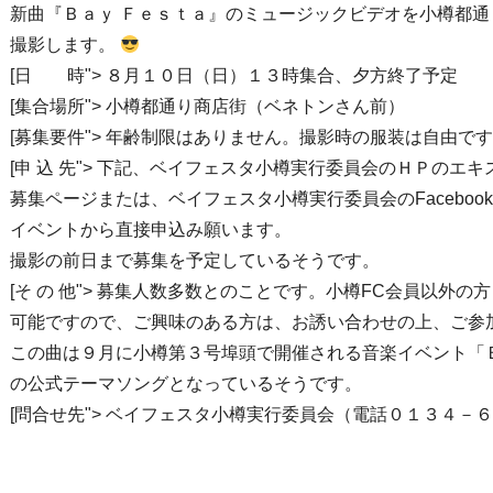
新曲『Ｂａｙ Ｆｅｓｔａ』のミュージックビデオを小樽都通
撮影します。
[日 時"> ８月１０日（日）１３時集合、夕方終了予定
[集合場所"> 小樽都通り商店街（ベネトンさん前）
[募集要件"> 年齢制限はありません。撮影時の服装は自由で
[申 込 先"> 下記、ベイフェスタ小樽実行委員会のＨＰのエキ
募集ページまたは、ベイフェスタ小樽実行委員会のFaceboo
イベントから直接申込み願います。
撮影の前日まで募集を予定しているそうです。
[そ の 他"> 募集人数多数とのことです。小樽FC会員以外の
可能ですので、ご興味のある方は、お誘い合わせの上、ご参
この曲は９月に小樽第３号埠頭で開催される音楽イベント「
の公式テーマソングとなっているそうです。
[問合せ先"> ベイフェスタ小樽実行委員会（電話０１３４－