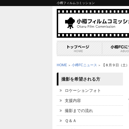
小樽フィルムコミッション
HOME
小樽FCニュース
【８月９日（土
＞
＞
撮影を希望される方
ロケーションフォト
支援内容
撮影までの流れ
Ｑ＆Ａ