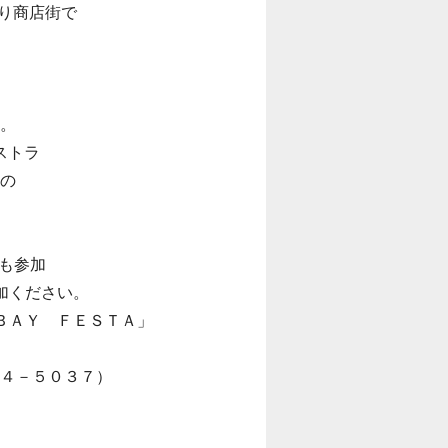
り商店街で
す。
ストラ
kの
方も参加
加ください。
ＢＡＹ ＦＥＳＴＡ」
６４－５０３７）