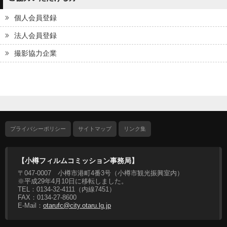
個人会員登録
法人会員登録
撮影協力企業
プライバシーポリシー
サイトマップ
リンク集
【小樽フィルムコミッション事務局】
〒047-0007 小樽市港町4番3号（小樽市観光振興室内）
※平成29年4月10日に移転しました。
TEL：0134-32-4111（内線7451）
FAX：0134-27-8600
E-Mail：
otarufc@city.otaru.lg.jp