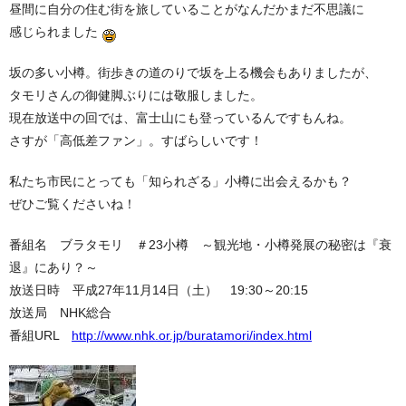
昼間に自分の住む街を旅していることがなんだかまだ不思議に
感じられました
坂の多い小樽。街歩きの道のりで坂を上る機会もありましたが、
タモリさんの御健脚ぶりには敬服しました。
現在放送中の回では、富士山にも登っているんですもんね。
さすが「高低差ファン」。すばらしいです！
私たち市民にとっても「知られざる」小樽に出会えるかも？
ぜひご覧くださいね！
番組名 ブラタモリ ＃23小樽 ～観光地・小樽発展の秘密は『衰
退』にあり？～
放送日時 平成27年11月14日（土） 19:30～20:15
放送局 NHK総合
番組URL
http://www.nhk.or.jp/buratamori/index.html