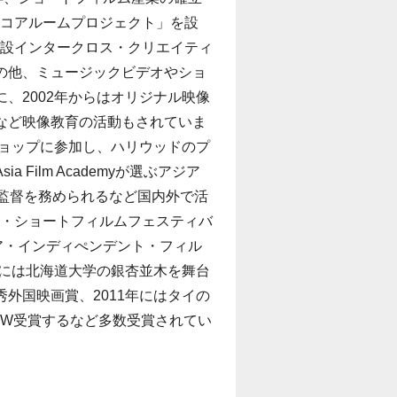
コアルームプロジェクト」を設
設インタークロス・クリエイティ
の他、ミュージックビデオやショ
、2002年からはオリジナル映像
など映像教育の活動もされていま
ショップに参加し、ハリウッドのプ
ilm Academyが選ぶアジア
監督を務められるなど国内外で活
ート・ショートフィルムフェスティバ
ニア・インディぺンデント・フィル
年には北海道大学の銀杏並木を舞台
外国映画賞、2011年にはタイの
賞をW受賞するなど多数受賞されてい