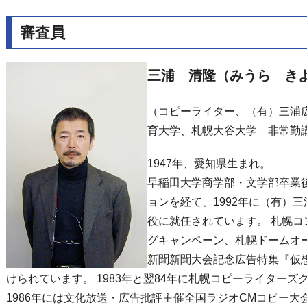
審査員
三浦 清隆（みうら き
（コピーライター、（有）三浦
育大学、札幌大谷大学 非常勤
1947年、愛知県生まれ。
早稲田大学商学部・文学部卒業
ョンを経て、1992年に（有）
役に就任されています。 札幌コン
グキャンペーン、札幌ドームオ
新聞新聞大会記念広告特集『仮
けられています。 1983年と翌84年に札幌コピーライター
1986年には文化放送・広告批評主催全国ラジオCMコピー大会