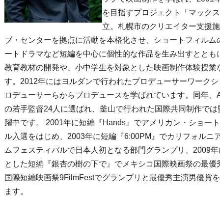
を目指すプロジェクト「マックス
立。札幌市のクリエイター支援施
ブ・センターを拠点に活動を本格化させ、ショートフィルム
ートドラマなど短編を中心に個性的な作品を生み出すとともに
教育教材の開発や、小中学生を対象とした映画制作体験授業
す。2012年にはヨルダンで行われたプロデューサーワーク
ロデューサーらからプロデュースを学ばれています。同年、Asia F
の若手監督24人に選ばれ、釜山で行われた国際共同制作では
躍中です。 2001年に短編『Hands』でアメリカン・ショ
ル入選をはじめ、2003年に短編『6:00PM』でカリフォル
ムフェスティバルで日本人初となる部門グランプリ、2009
とした短編『銀杏の樹の下で』でメキシコ国際映画祭の最優秀
国際短編映画祭9FilmFestでグランプリと最優秀主演男優
ます。