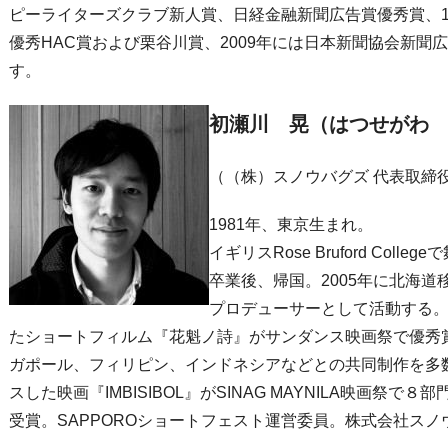
ピーライターズクラブ新人賞、日経金融新聞広告賞優秀賞、1
優秀HAC賞および栗谷川賞、2009年には日本新聞協会新聞
す。
初瀬川 晃（はつせがわ
（（株）スノウバグズ 代表取締
1981年、東京生まれ。
イギリスRose Bruford Col
卒業後、帰国。2005年に北海
プロデューサーとして活動する。
たショートフィルム『花魁ノ詩』がサンダンス映画祭で優秀賞
ガポール、フィリピン、インドネシアなどとの共同制作を多数
スした映画『IMBISIBOL』がSINAG MAYNILA映画祭
受賞。SAPPOROショートフェスト運営委員。株式会社ス