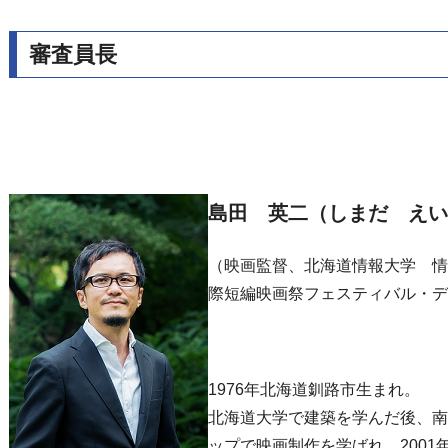
審査員長
島田 英二（しまだ えい
（映画監督、北海道情報大学 情
際短編映画祭フェスティバル・デ
1976年北海道釧路市生まれ。
北海道大学で建築を学んだ後、南
ップで映画制作を学ばれ、200