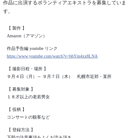
作品に出演するボランティアエキストラを募集していま
す。
【 製作 】
Amazon
（アマゾン）
作品予告編
youtube
リンク
https://www.youtube.com/watch?v=bhYm4xx8LNA
【 撮影日程・場所 】
９月４日（月）～
９月７日（木） 札幌市近郊・某所
【 募集対象 】
１８才以上の老若男女
【 役柄 】
コンサートの観客など
【 登録方法 】
下部の注意事項をよくお読み頂き、