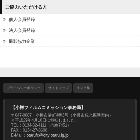
ご協力いただける方
個人会員登録
法人会員登録
撮影協力企業
プライバシーポリシー
サイトマップ
リンク集
【小樽フィルムコミッション事務局】
〒047-0007 小樽市港町4番3号（小樽市観光振興室内）
※平成29年4月10日に移転しました。
TEL：0134-32-4111（内線7451）
FAX：0134-27-8600
E-Mail：
otarufc@city.otaru.lg.jp