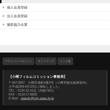
個人会員登録
法人会員登録
撮影協力企業
プライバシーポリシー
サイトマップ
リンク集
【小樽フィルムコミッション事務局】
〒047-0007 小樽市港町4番3号（小樽市観光振興室内）
※平成29年4月10日に移転しました。
TEL：0134-32-4111（内線7451）
FAX：0134-27-8600
E-Mail：
otarufc@city.otaru.lg.jp