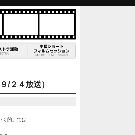
９/２４放送）
いく的」では