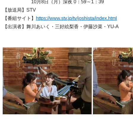
10月8日（月）深夜 0：59～1：39
【放送局】STV
【番組サイト】
https://www.stv.jp/tv/joshista/index.html
【出演者】舞川あいく・三好絵梨香・伊藤沙菜・YU-A