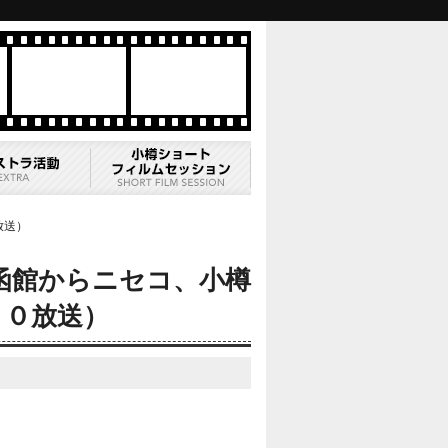
放送）
函館からニセコ、小樽
１０放送）