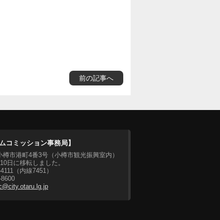
前の記事へ
ムコミッション事務局】
07 小樽市港町4番3号（小樽市観光振興室内）
月10日に移転しました。
2-4111（内線7451）
-8600
c@city.otaru.lg.jp