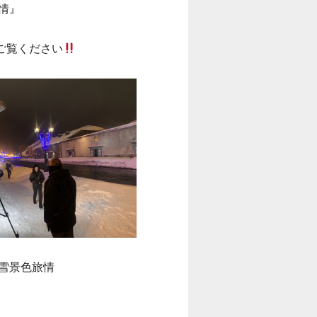
情』
ご覧ください
雪景色旅情