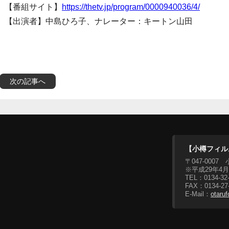
【番組サイト】
https://thetv.jp/program/0000940036/4/
【出演者】中島ひろ子、ナレーター：キートン山田
次の記事へ
【小樽フィル
〒047-00
※平成29年4
TEL：0134-3
FAX：0134-27
E-Mail：
otaruf