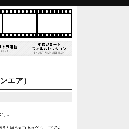
オンエア）
です。
組YouTuberグループです。