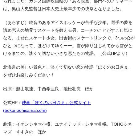
られました。カンヌ国際映画祭の「ある視点」部門へのノミネート
は、奥山大史監督は日本人史上最年少での快挙となりました。
（あらすじ）吃音のあるアイスホッケーが苦手な少年。選手の夢を
諦め恋人の地元でスケートを教える男。コーチのことがすこし気に
なる、ませたスケート少女。田舎街のスケートリンクで、3つの心が
ひとつになって、ほどけてゆくーー。雪が降りはじめてから雪がと
けるまでの、淡くて切ない小さな恋たちの物語。（公式HPより）
北海道の美しい景色と、淡くて切ない恋の物語「ぼくのお日さま」
をぜひお楽しみください！
出演：越山敬達、中西希亜良、池松壮亮 ほか
公式HP：
映画「ぼくのお日さま」公式サイト
(bokunoohisama.com)
劇場：イオンシネマ小樽、ユナイテッド・シネマ札幌、TOHOシネ
マズ すすきの ほか