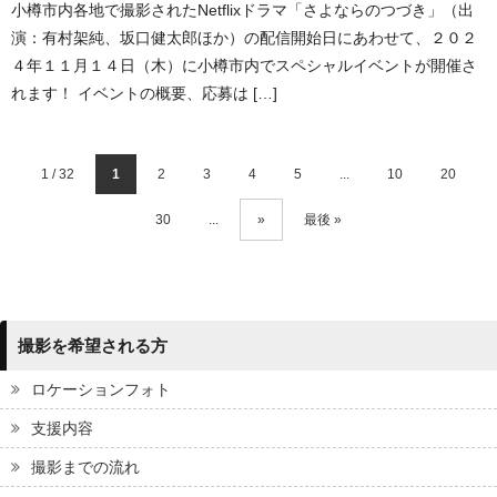
小樽市内各地で撮影されたNetflixドラマ「さよならのつづき」（出
演：有村架純、坂口健太郎ほか）の配信開始日にあわせて、２０２
４年１１月１４日（木）に小樽市内でスペシャルイベントが開催さ
れます！ イベントの概要、応募は […]
1 / 32
1
2
3
4
5
...
10
20
30
...
»
最後 »
撮影を希望される方
ロケーションフォト
支援内容
撮影までの流れ