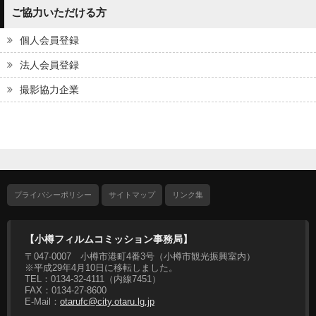
ご協力いただける方
個人会員登録
法人会員登録
撮影協力企業
プライバシーポリシー
サイトマップ
リンク集
【小樽フィルムコミッション事務局】
〒047-0007 小樽市港町4番3号（小樽市観光振興室内）
※平成29年4月10日に移転しました。
TEL：0134-32-4111（内線7451）
FAX：0134-27-8600
E-Mail：
otarufc@city.otaru.lg.jp