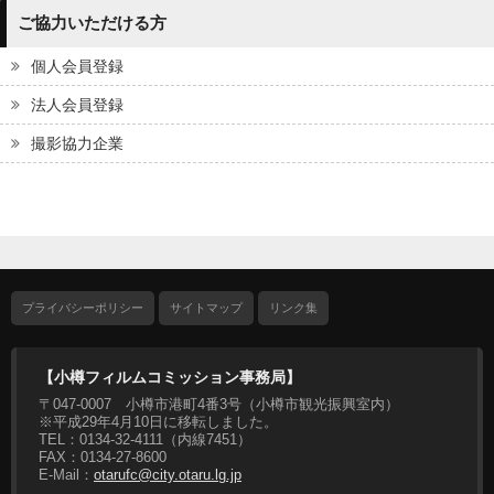
ご協力いただける方
個人会員登録
法人会員登録
撮影協力企業
プライバシーポリシー
サイトマップ
リンク集
【小樽フィルムコミッション事務局】
〒047-0007 小樽市港町4番3号（小樽市観光振興室内）
※平成29年4月10日に移転しました。
TEL：0134-32-4111（内線7451）
FAX：0134-27-8600
E-Mail：
otarufc@city.otaru.lg.jp