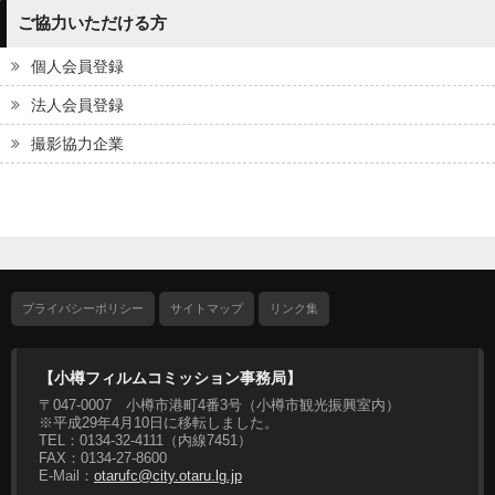
ご協力いただける方
個人会員登録
法人会員登録
撮影協力企業
プライバシーポリシー
サイトマップ
リンク集
【小樽フィルムコミッション事務局】
〒047-0007 小樽市港町4番3号（小樽市観光振興室内）
※平成29年4月10日に移転しました。
TEL：0134-32-4111（内線7451）
FAX：0134-27-8600
E-Mail：
otarufc@city.otaru.lg.jp