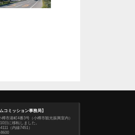
ムコミッション事務局】
07 小樽市港町4番3号（小樽市観光振興室内）
月10日に移転しました。
2-4111（内線7451）
-8600