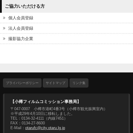
ご協力いただける方
個人会員登録
法人会員登録
撮影協力企業
プライバシーポリシー
サイトマップ
リンク集
【小樽フィルムコミッション事務局】
〒047-0007 小樽市港町4番3号（小樽市観光振興室内）
※平成29年4月10日に移転しました。
TEL：0134-32-4111（内線7451）
FAX：0134-27-8600
E-Mail：
otarufc@city.otaru.lg.jp