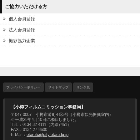
ご協力いただける方
個人会員登録
法人会員登録
撮影協力企業
プライバシーポリシー
サイトマップ
リンク集
【小樽フィルムコミッション事務局】
〒047-0007 小樽市港町4番3号（小樽市観光振興室内）
※平成29年4月10日に移転しました。
TEL：0134-32-4111（内線7451）
FAX：0134-27-8600
E-Mail：
otarufc@city.otaru.lg.jp