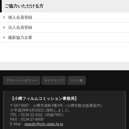
ご協力いただける方
個人会員登録
法人会員登録
撮影協力企業
プライバシーポリシー
サイトマップ
リンク集
【小樽フィルムコミッション事務局】
〒047-0007 小樽市港町4番3号（小樽市観光振興室内）
※平成29年4月10日に移転しました。
TEL：0134-32-4111（内線7451）
FAX：0134-27-8600
E-Mail：
otarufc@city.otaru.lg.jp