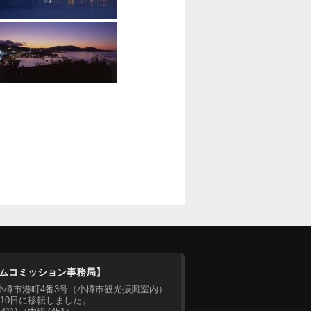
ムコミッション事務局】
07 小樽市港町4番3号（小樽市観光振興室内）
月10日に移転しました。