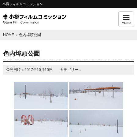
小樽フィルムコミッション
MENU
HOME
色内埠頭公園
＞
色内埠頭公園
公開日時：2017年10月10日 カテゴリー：