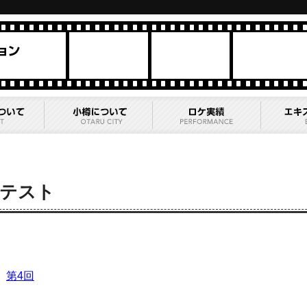
テスト
第4回