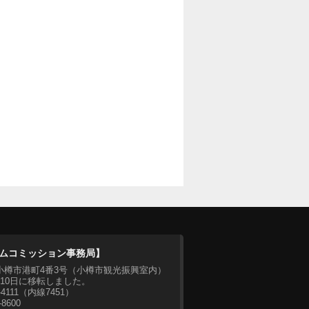
ムコミッション事務局】
07 小樽市港町4番3号（小樽市観光振興室内）
月10日に移転しました。
2-4111（内線7451）
-8600