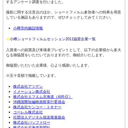
するアンケート調査を行いました。
撮影に関する注意点のほか、ショートフィルム参加者への特典を用意
している施設もありますので、ぜひチェックしてみてください。
小樽市内施設情報
★
小樽ショートフィルムセッション2011協賛企業一覧
入賞者への副賞及び来場者プレゼントとして、以下の企業様から多大
なる御協賛をいただいておりますので、御紹介いたします。
御協賛いただいた企業様、心より感謝いたします。
※五十音順で掲載しています。
株式会社アツデン
イメーション株式会社
株式会社エフエム北海道（AIR-G’）
沖縄国際短編映画祭実行委員会
株式会社ケンコー・トキナー
コーレル株式会社
社団法人デジタル放送推進協会
株式会社バッファロー
株式会社北海道新聞社