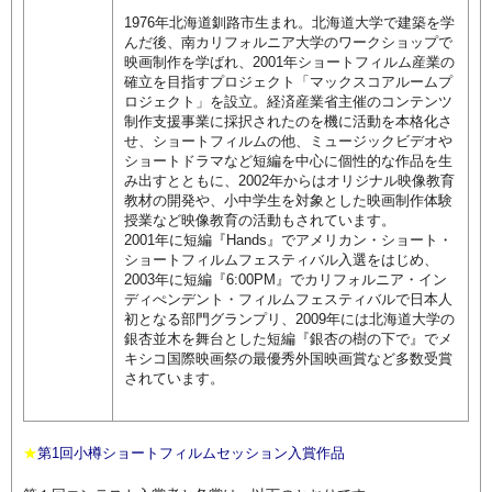
1976年北海道釧路市生まれ。北海道大学で建築を学
んだ後、南カリフォルニア大学のワークショップで
映画制作を学ばれ、2001年ショートフィルム産業の
確立を目指すプロジェクト「マックスコアルームプ
ロジェクト」を設立。経済産業省主催のコンテンツ
制作支援事業に採択されたのを機に活動を本格化さ
せ、ショートフィルムの他、ミュージックビデオや
ショートドラマなど短編を中心に個性的な作品を生
み出すとともに、2002年からはオリジナル映像教育
教材の開発や、小中学生を対象とした映画制作体験
授業など映像教育の活動もされています。
2001年に短編『Hands』でアメリカン・ショート・
ショートフィルムフェスティバル入選をはじめ、
2003年に短編『6:00PM』でカリフォルニア・イン
ディぺンデント・フィルムフェスティバルで日本人
初となる部門グランプリ、2009年には北海道大学の
銀杏並木を舞台とした短編『銀杏の樹の下で』でメ
キシコ国際映画祭の最優秀外国映画賞など多数受賞
されています。
★
第1回小樽ショートフィルムセッション入賞作品