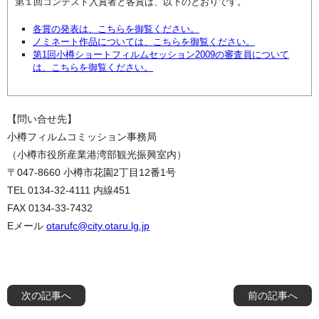
第１回コンテスト入賞者と各賞は、以下のとおりです。
各賞の発表は、こちらを御覧ください。
ノミネート作品については、こちらを御覧ください。
第1回小樽ショートフィルムセッション2009の審査員について
は、こちらを御覧ください。
【問い合せ先】
小樽フィルムコミッション事務局
（小樽市役所産業港湾部観光振興室内）
〒047-8660 小樽市花園2丁目12番1号
TEL 0134-32-4111 内線451
FAX 0134-33-7432
Eメール
otarufc@city.otaru.lg.jp
次の記事へ
前の記事へ