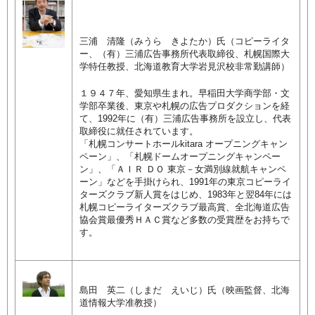
三浦 清隆（みうら きよたか）氏
（コピーライタ
ー、（有）三浦広告事務所代表取締役、札幌国際大
学特任教授、北海道教育大学岩見沢校非常勤講師）
１９４７年、愛知県生まれ。早稲田大学商学部・文
学部卒業後、東京や札幌の広告プロダクションを経
て、1992年に（有）三浦広告事務所を設立し、代表
取締役に就任されています。
「札幌コンサートホールkitara オープニングキャン
ペーン」、「札幌ドームオープニングキャンペー
ン」、「ＡＩＲ ＤＯ 東京－女満別線就航キャンペ
ーン」などを手掛けられ、1991年の東京コピーライ
ターズクラブ新人賞をはじめ、1983年と翌84年には
札幌コピーライターズクラブ最高賞、全北海道広告
協会賞最優秀ＨＡＣ賞など多数の受賞歴をお持ちで
す。
島田 英二（しまだ えいじ）氏
（映画監督、北海
道情報大学准教授）