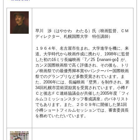
早川 渉（はやかわ わたる）氏
（映画監督、ＣＭ
ディレクター、札幌国際大学 特任講師）
１９６４年、名古屋市生まれ。大学進学を機に、来
道。大学時代から映画作成に携わり、1998年に監督
した初の16ミリ長編映画「7／25【nanani-go】が、
カンヌ国際映画祭で高く評価され、その後も、トリ
ノ映画祭での最優秀脚本賞やバンクーバー国際映画
祭でのグランプリなど多数受賞されています。ま
た、2006年には、長編映画「壁男」を制作され、第
34回札幌市芸術奨励賞を受賞されています。小樽Ｆ
Ｃと後志ＦＣ連絡協議会が共催した2005年度「フィ
ルムコミッションスタッフ養成講座」のパネリスト
でもあります。また、２００９年に開催した第1回
小樽ショートフィルムセッションでは、審査委員長
を務めていただいています。