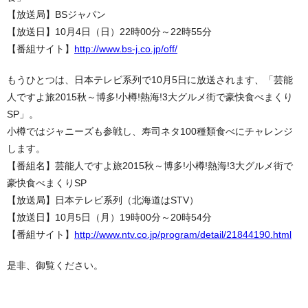
【放送局】BSジャパン
【放送日】10月4日（日）22時00分～22時55分
【番組サイト】
http://www.bs-j.co.jp/off/
もうひとつは、日本テレビ系列で10月5日に放送されます、「芸能
人ですよ旅2015秋～博多!小樽!熱海!3大グルメ街で豪快食べまくり
SP」。
小樽ではジャニーズも参戦し、寿司ネタ100種類食べにチャレンジ
します。
【番組名】芸能人ですよ旅2015秋～博多!小樽!熱海!3大グルメ街で
豪快食べまくりSP
【放送局】日本テレビ系列（北海道はSTV）
【放送日】10月5日（月）19時00分～20時54分
【番組サイト】
http://www.ntv.co.jp/program/detail/21844190.html
是非、御覧ください。