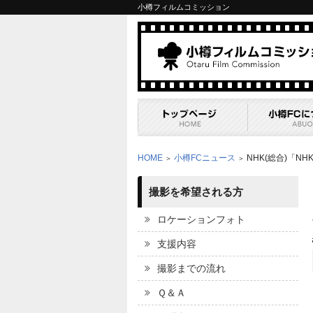
小樽フィルムコミッション
HOME
小樽FCニュース
NHK(総合)「
＞
＞
撮影を希望される方
ロケーションフォト
支援内容
撮影までの流れ
Ｑ＆Ａ