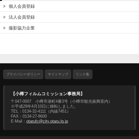
個人会員登録
法人会員登録
撮影協力企業
プライバシーポリシー
サイトマップ
リンク集
【小樽フィルムコミッション事務局】
〒047-0007 小樽市港町4番3号（小樽市観光振興室内）
※平成29年4月10日に移転しました。
TEL：0134-32-4111（内線7451）
FAX：0134-27-8600
E-Mail：
otarufc@city.otaru.lg.jp