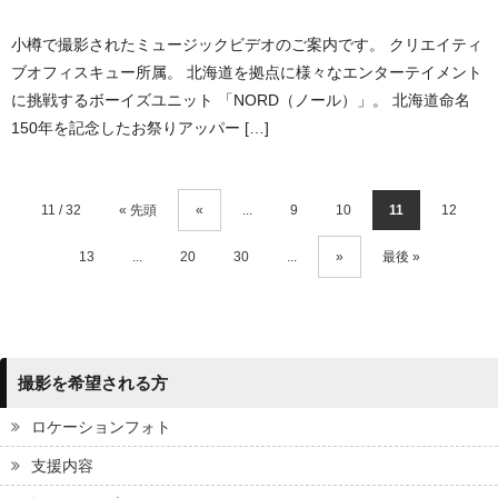
小樽で撮影されたミュージックビデオのご案内です。 クリエイティ
ブオフィスキュー所属。 北海道を拠点に様々なエンターテイメント
に挑戦するボーイズユニット 「NORD（ノール）」。 北海道命名
150年を記念したお祭りアッパー […]
11 / 32
« 先頭
«
...
9
10
11
12
13
...
20
30
...
»
最後 »
撮影を希望される方
ロケーションフォト
支援内容